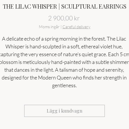
THE LILAC WHISPER | SCULPTURAL EARRINGS
Pris
2 900,00 kr
Moms ingår
|
Careful delivery
A delicate echo of a spring morning in the forest. The Lilac 
Whisper is hand-sculpted in a soft, ethereal violet hue, 
capturing the very essence of nature’s quiet grace. Each 5 cm
blossom is meticulously hand-painted with a subtle shimmer
that dances in the light. A talisman of hope and serenity, 
designed for the Modern Queen who finds her strength in 
gentleness.
Lägg i kundvagn