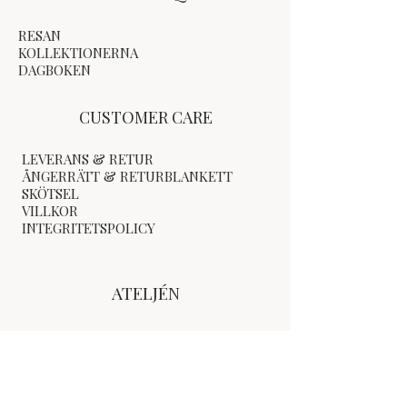
RESAN
KOLLEKTIONERNA
DAGBOKEN
CUSTOMER CARE
LEVERANS & RETUR
ÅNGERRÄTT & RETURBLANKETT
SKÖTSEL
VILLKOR
INTEGRITETSPOLICY
ATELJÉN
E-MEJL:
kajsafasthdesign@gmail.com