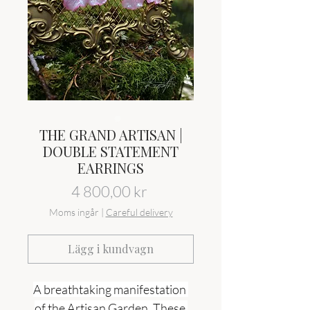
THE GRAND ARTISAN |
DOUBLE STATEMENT
EARRINGS
Pris
4 800,00 kr
Moms ingår
|
Careful delivery
Lägg i kundvagn
A breathtaking manifestation 
of the Artisan Garden. These 